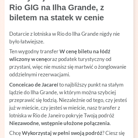
Rio GIG na Ilha Grande, z
biletem na statek w cenie
Dotarcie z lotniska w Rio do Ilha Grande nigdy nie
było łatwiejsze.
Ten wygodny transfer
W cenę biletu na łódź
wliczony w cenę
oraz podatek turystyczny od
przystani, więc nie musisz się martwić o żonglowanie
oddzielnymi rezerwacjami.
Conceicao de Jacareí
to najbliższy punkt na stałym
lądzie do Ilha Grande, w którym można szybciej
przeprawić się łodzią. Niezależnie od tego, czy jesteś
już w mieście, czy jesteś w mieście, nasz transfer z
lotniska w Rio de Janeiro pokryje Twoją podróż
Niezawodne, wstępnie ułożone połączenia
.
Chcę
Wykorzystaj w pełni swoją podróż
? Ciesz się