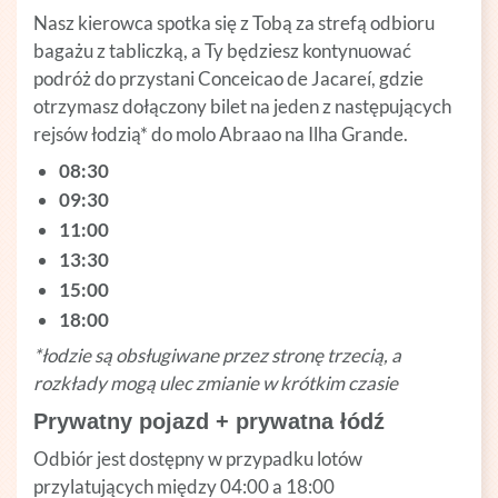
Nasz kierowca spotka się z Tobą za strefą odbioru
bagażu z tabliczką, a Ty będziesz kontynuować
podróż do przystani Conceicao de Jacareí, gdzie
otrzymasz dołączony bilet na jeden z następujących
rejsów łodzią* do molo Abraao na Ilha Grande.
08:30
09:30
11:00
13:30
15:00
18:00
*łodzie są obsługiwane przez stronę trzecią, a
rozkłady mogą ulec zmianie w krótkim czasie
Prywatny pojazd + prywatna łódź
Odbiór jest dostępny w przypadku lotów
przylatujących między 04:00 a 18:00