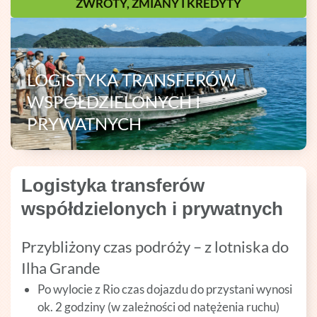
ZWROTY, ZMIANY I KREDYTY
LOGISTYKA TRANSFERÓW
WSPÓŁDZIELONYCH I
PRYWATNYCH
Logistyka transferów
współdzielonych i prywatnych
Przybliżony czas podróży – z lotniska do
Ilha Grande
Po wylocie z Rio czas dojazdu do przystani wynosi
ok. 2 godziny (w zależności od natężenia ruchu)