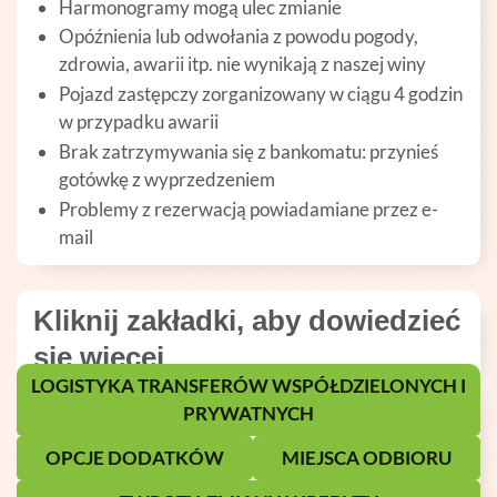
Harmonogramy mogą ulec zmianie
Opóźnienia lub odwołania z powodu pogody,
zdrowia, awarii itp. nie wynikają z naszej winy
Pojazd zastępczy zorganizowany w ciągu 4 godzin
w przypadku awarii
Brak zatrzymywania się z bankomatu: przynieś
gotówkę z wyprzedzeniem
Problemy z rezerwacją powiadamiane przez e-
mail
Kliknij zakładki, aby dowiedzieć
się więcej
LOGISTYKA TRANSFERÓW WSPÓŁDZIELONYCH I
PRYWATNYCH
OPCJE DODATKÓW
MIEJSCA ODBIORU