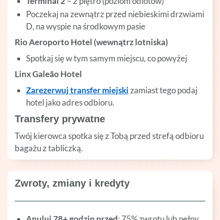
Terminal 2
– 2 piętro (poziom odlotów)
Poczekaj na zewnątrz przed niebieskimi drzwiami
D, na wyspie na środkowym pasie
Rio Aeroporto Hotel (wewnątrz lotniska)
Spotkaj się w tym samym miejscu, co powyżej
Linx Galeão Hotel
Zarezerwuj transfer miejski
zamiast tego podaj
hotel jako adres odbioru.
Transfery prywatne
Twój kierowca spotka się z Tobą przed strefą odbioru
bagażu z tabliczką.
Zwroty, zmiany i kredyty
Anuluj 78+ godzin przed
: 75% zwrotu lub pełny