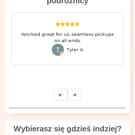
podróżnicy
Seamless transfer from Brazil to
Argentina :)
Hayley F
HF
Wybierasz się gdzieś indziej?