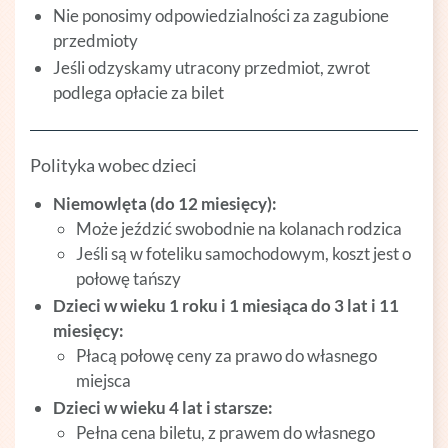
Nie ponosimy odpowiedzialności za zagubione
przedmioty
Jeśli odzyskamy utracony przedmiot, zwrot
podlega opłacie za bilet
Polityka wobec dzieci
Niemowlęta (do 12 miesięcy):
Może jeździć swobodnie na kolanach rodzica
Jeśli są w foteliku samochodowym, koszt jest o
połowę tańszy
Dzieci w wieku 1 roku i 1 miesiąca do 3 lat i 11
miesięcy:
Płacą połowę ceny za prawo do własnego
miejsca
Dzieci w wieku 4 lat i starsze:
Pełna cena biletu, z prawem do własnego