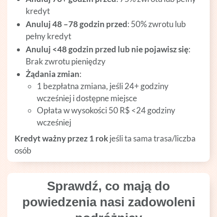
kredyt
Anuluj 48 –78 godzin przed
: 50% zwrotu lub
pełny kredyt
Anuluj <48 godzin przed lub nie pojawisz się
:
Brak zwrotu pieniędzy
Żądania zmian
:
1 bezpłatna zmiana, jeśli 24+ godziny
wcześniej i dostępne miejsce
Opłata w wysokości 50 R$ <24 godziny
wcześniej
Kredyt ważny przez 1 rok
jeśli ta sama trasa/liczba
osób
Sprawdź, co mają do
powiedzenia nasi zadowoleni