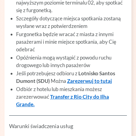
najwyższym poziomie terminalu 02, aby spotkać
się z furgonetką.
Szczegóły dotyczące miejsca spotkania zostaną
wysłane wraz z potwierdzeniem
Furgonetka będzie wracać z miasta z innymi
pasażerami i minie miejsce spotkania, aby Cię
odebrać
Opóźnienia mogą wystąpić z powodu ruchu
drogowego lub innych pasażerów
Jeśli potrzebujesz odbioru z
Lotnisko Santos
Dumont (SDU)
Można
Zarezerwuj to tutaj
Odbiór z hotelu lub mieszkania możesz
zarezerwować
Transfer z Rio City do Ilha
Grande.
Warunki świadczenia usług