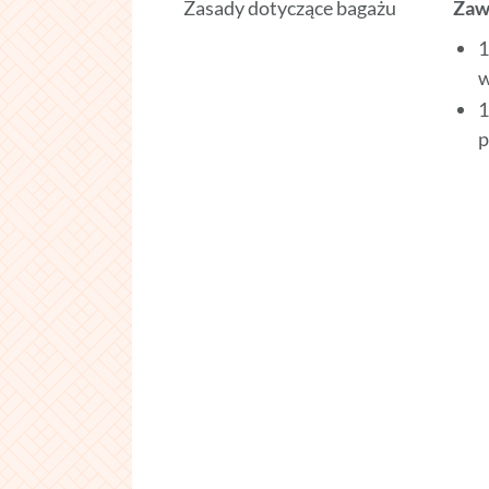
Zasady dotyczące bagażu
Zaw
1
w
1
p