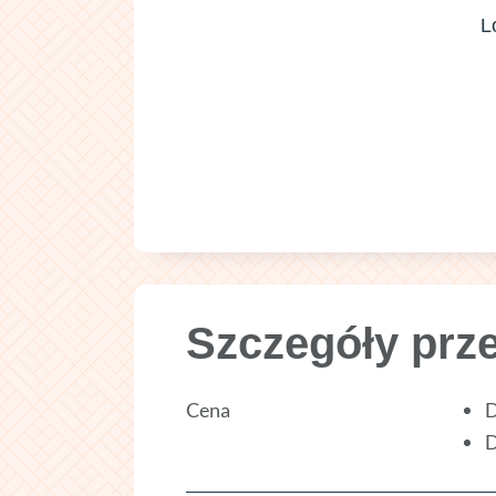
Szczegóły prz
Cena
D
D