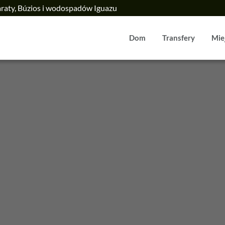
araty, Búzios i wodospadów Iguazu
Dom
Transfery
Mie
Z Sao Paulo
Wodospad Iguaz