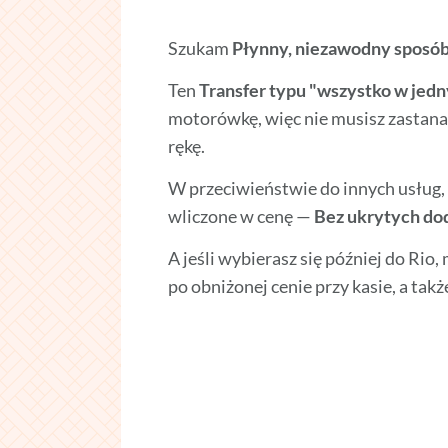
Szukam
Płynny, niezawodny sposó
Ten
Transfer typu "wszystko w jed
motorówkę, więc nie musisz zastanaw
rękę.
W przeciwieństwie do innych usług, b
wliczone w cenę —
Bez ukrytych do
A jeśli wybierasz się później do Rio
po obniżonej cenie przy kasie, a tak