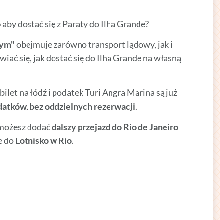
b
aby dostać się z Paraty do Ilha Grande?
nym"
obejmuje zarówno transport lądowy, jak i
iać się, jak dostać się do Ilha Grande na własną
ilet na łódź i podatek Turi Angra Marina są już
datków, bez oddzielnych rezerwacji
.
, możesz dodać
dalszy przejazd do Rio de Janeiro
że do
Lotnisko w Rio
.