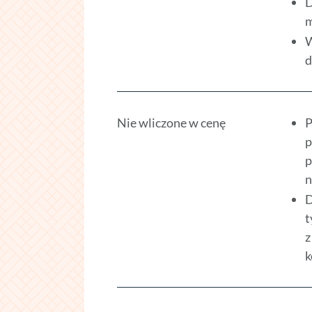
D
m
W
d
Nie wliczone w cenę
P
p
p
n
D
t
z
k