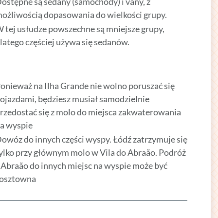
ostępne są sedany (samochody) i vany, z
ożliwością dopasowania do wielkości grupy.
 tej usłudze powszechne są mniejsze grupy,
latego częściej używa się sedanów.
onieważ na Ilha Grande nie wolno poruszać się
ojazdami, będziesz musiał samodzielnie
rzedostać się z molo do miejsca zakwaterowania
a wyspie
owóz do innych części wyspy. Łódź zatrzymuje się
ylko przy głównym molo w Vila do Abraão. Podróż
 Abraão do innych miejsc na wyspie może być
osztowna