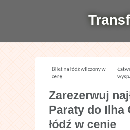
Transf
Bilet na łódź wliczony w
Łatwe
cenę
wysp
Zarezerwuj naj
Paraty do Ilha
łódź w cenie