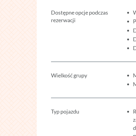
Dostępne opcje podczas
W
rezerwacji
P
D
D
D
Wielkość grupy
M
M
Typ pojazdu
R
z
d