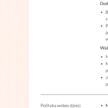
Dod
B
s
P
p
w
Waż
N
N
p
J
p
Polityka wobec dzieci
N