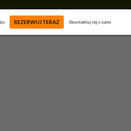
REZERWUJ TERAZ
jsc
Skontaktuj się z nami
u